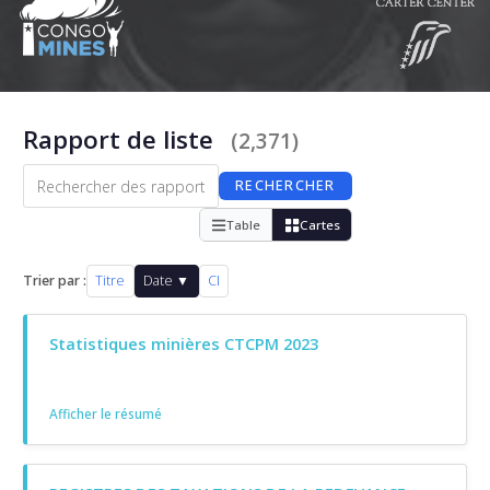
Rapport de liste
(2,371)
RECHERCHER
Table
Cartes
Trier par :
Titre
Date ▼
CI
Statistiques minières CTCPM 2023
Afficher le résumé