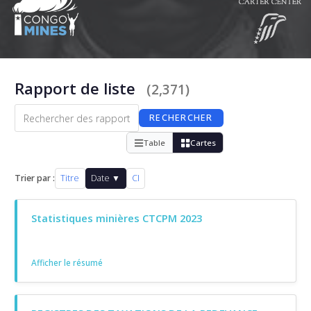
Rapport de liste
(2,371)
RECHERCHER
Table
Cartes
Trier par :
Titre
Date ▼
CI
Statistiques minières CTCPM 2023
Afficher le résumé