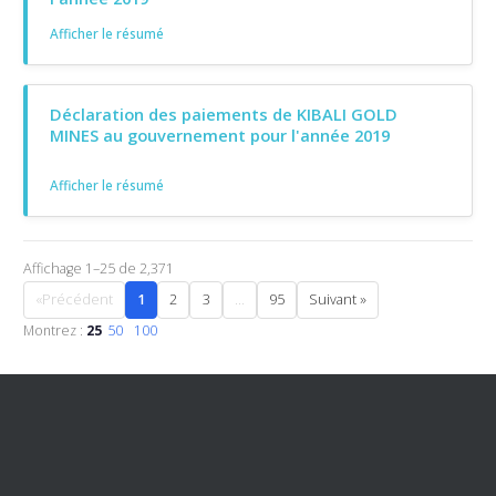
Afficher le résumé
Déclaration des paiements de KIBALI GOLD
MINES au gouvernement pour l'année 2019
Afficher le résumé
Affichage 1–25 de 2,371
«Précédent
1
2
3
...
95
Suivant »
Montrez :
25
50
100