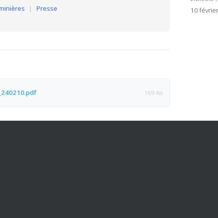
minières
|
Presse
10 févrie
_240210.pdf
169 Ko