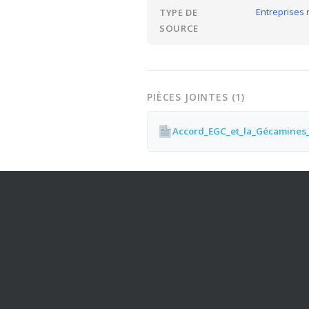
Entreprises 
TYPE DE
SOURCE
PIÈCES JOINTES (1)
Accord_EGC_et_la_Gécamines