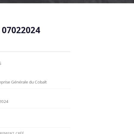
 07022024
S
eprise Générale du Cobalt
 2024
É
TREMENT CRÉÉ