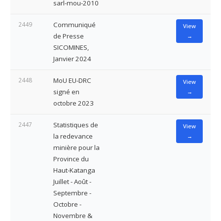
sarl-mou-2010
2449
Communiqué
View
de Presse
→
SICOMINES,
Janvier 2024
2448
MoU EU-DRC
View
signé en
→
octobre 2023
2447
Statistiques de
View
la redevance
→
minière pour la
Province du
Haut-Katanga
Juillet - Août -
Septembre -
Octobre -
Novembre &