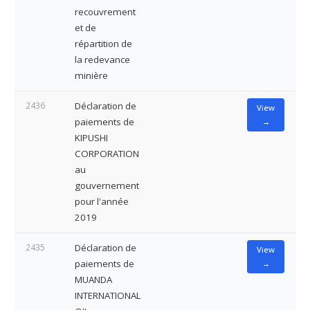
recouvrement
et de
répartition de
la redevance
minière
2436
Déclaration de
View
paiements de
→
KIPUSHI
CORPORATION
au
gouvernement
pour l'année
2019
2435
Déclaration de
View
paiements de
→
MUANDA
INTERNATIONAL