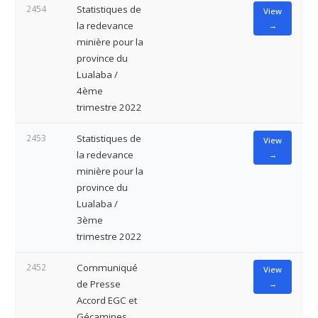
2454
Statistiques de
View
la redevance
→
minière pour la
province du
Lualaba /
4ème
trimestre 2022
2453
Statistiques de
View
la redevance
→
minière pour la
province du
Lualaba /
3ème
trimestre 2022
2452
Communiqué
View
de Presse
→
Accord EGC et
Gécamines