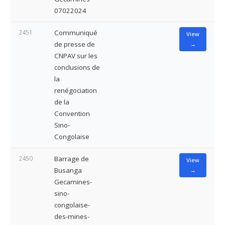
07022024
2451
Communiqué
View
de presse de
→
CNPAV sur les
conclusions de
la
renégociation
de la
Convention
Sino-
Congolaise
2450
Barrage de
View
Busanga
→
Gecamines-
sino-
congolaise-
des-mines-