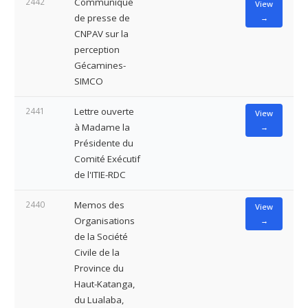
2442
Communiqué
View
de presse de
→
CNPAV sur la
perception
Gécamines-
SIMCO
2441
Lettre ouverte
View
à Madame la
→
Présidente du
Comité Exécutif
de l'ITIE-RDC
2440
Memos des
View
Organisations
→
de la Société
Civile de la
Province du
Haut-Katanga,
du Lualaba,