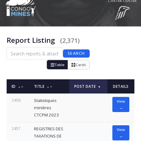
Report Listing
(2,371)
SEARCH
Table
Cards
ID
TITLE
POST DATE
DETAILS
▲▼
▲▼
▼
2458
Statistiques
View
minières
→
CTCPM 2023
2457
REGISTRES DES
View
TAXATIONS DE
→