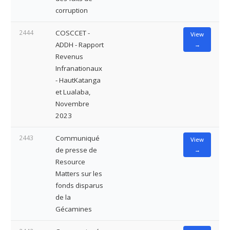
corruption
2444
COSCCET -
View
ADDH - Rapport
→
Revenus
Infranationaux
- HautKatanga
et Lualaba,
Novembre
2023
2443
Communiqué
View
de presse de
→
Resource
Matters sur les
fonds disparus
de la
Gécamines