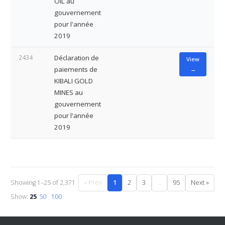
OIL au
gouvernement
pour l'année
2019
2434
Déclaration de
View
paiements de
→
KIBALI GOLD
MINES au
gouvernement
pour l'année
2019
Showing 1–25 of 2,371
« Prev
1
2
3
…
95
Next »
Show:
25
50
100