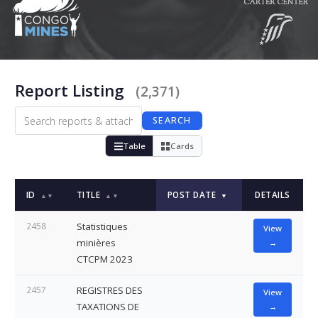
Report Listing
(2,371)
SEARCH
Table
Cards
ID
TITLE
POST DATE
DETAILS
▲▼
▲▼
▼
2458
Statistiques
View
minières
→
CTCPM 2023
2457
REGISTRES DES
View
TAXATIONS DE
→