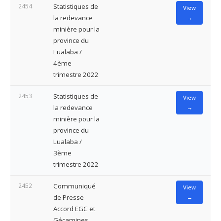
2454
Statistiques de
View
la redevance
→
minière pour la
province du
Lualaba /
4ème
trimestre 2022
2453
Statistiques de
View
la redevance
→
minière pour la
province du
Lualaba /
3ème
trimestre 2022
2452
Communiqué
View
de Presse
→
Accord EGC et
Gécamines