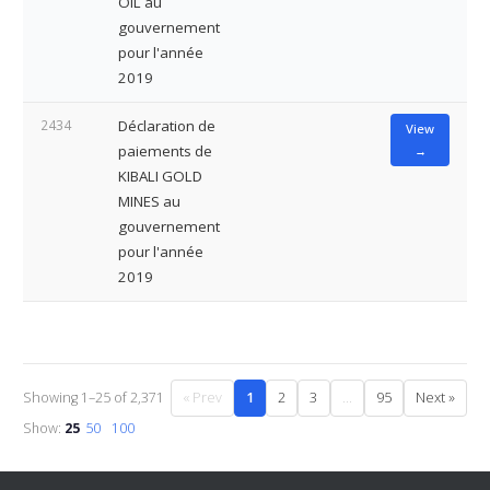
OIL au
gouvernement
pour l'année
2019
2434
Déclaration de
View
paiements de
→
KIBALI GOLD
MINES au
gouvernement
pour l'année
2019
Showing 1–25 of 2,371
« Prev
1
2
3
…
95
Next »
Show:
25
50
100