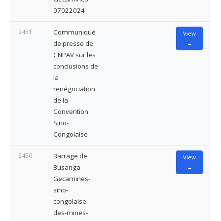
07022024
2451
Communiqué
View
de presse de
→
CNPAV sur les
conclusions de
la
renégociation
de la
Convention
Sino-
Congolaise
2450
Barrage de
View
Busanga
→
Gecamines-
sino-
congolaise-
des-mines-