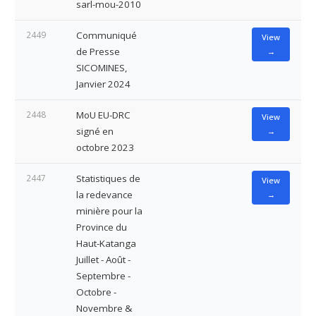
sarl-mou-2010
2449
Communiqué
View
de Presse
→
SICOMINES,
Janvier 2024
2448
MoU EU-DRC
View
signé en
→
octobre 2023
2447
Statistiques de
View
la redevance
→
minière pour la
Province du
Haut-Katanga
Juillet - Août -
Septembre -
Octobre -
Novembre &