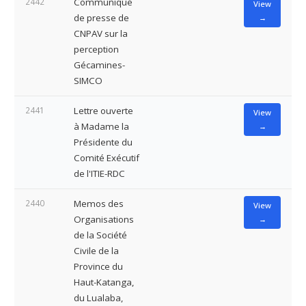
2442
Communiqué
View
de presse de
→
CNPAV sur la
perception
Gécamines-
SIMCO
2441
Lettre ouverte
View
à Madame la
→
Présidente du
Comité Exécutif
de l'ITIE-RDC
2440
Memos des
View
Organisations
→
de la Société
Civile de la
Province du
Haut-Katanga,
du Lualaba,