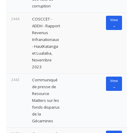
corruption
2444
COSCCET -
View
ADDH - Rapport
→
Revenus
Infranationaux
- HautKatanga
et Lualaba,
Novembre
2023
2443
Communiqué
View
de presse de
→
Resource
Matters sur les
fonds disparus
de la
Gécamines