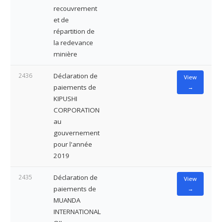
recouvrement
et de
répartition de
la redevance
minière
2436
Déclaration de
View
paiements de
→
KIPUSHI
CORPORATION
au
gouvernement
pour l'année
2019
2435
Déclaration de
View
paiements de
→
MUANDA
INTERNATIONAL