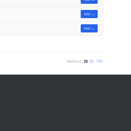
Voir →
Voir →
Montrez :
25
50
100