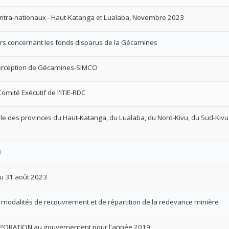
intra-nationaux - Haut-Katanga et Lualaba, Novembre 2023
 concernant les fonds disparus de la Gécamines
erception de Gécamines-SIMCO
mité Exécutif de l'ITIE-RDC
le des provinces du Haut-Katanga, du Lualaba, du Nord-Kivu, du Sud-Kivu
3
 au 31 août 2023
 modalités de recouvrement et de répartition de la redevance minière
RPORATION au gouvernement pour l'année 2019