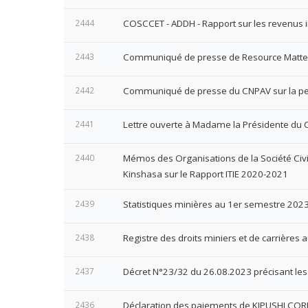
2444
COSCCET - ADDH - Rapport sur les revenus 
2443
Communiqué de presse de Resource Matters
2442
Communiqué de presse du CNPAV sur la p
2441
Lettre ouverte à Madame la Présidente du Co
2440
Mémos des Organisations de la Société Civi
Kinshasa sur le Rapport ITIE 2020-2021
2439
Statistiques minières au 1er semestre 202
2438
Registre des droits miniers et de carrières
2437
Décret N°23/32 du 26.08.2023 précisant les
2436
Déclaration des paiements de KIPUSHI CO