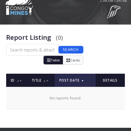
Report Listing
(0)
SEARCH
Table
Cards
ID
TITLE
POST DATE
DETAILS
▲▼
▲▼
▼
No reports found.