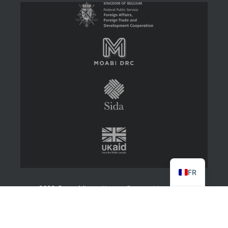
FR
2022 CongoMines
About
Contact Us
Log in