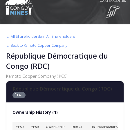
← All Shareholderslarr; All Shareholders
← Back to Kamoto Copper Company
République Démocratique du
Congo (RDC)
Kamoto Copper Company ( KCC)
République Démocratique du Congo (RDC)
ÉTAT
Ownership History (1)
YEAR
YEAR
OWNERSHIP
DIRECT
INTERMEDIARIES
SO