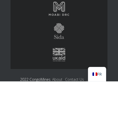
FR
2022 CongoMines
About
Contact Us
Log in