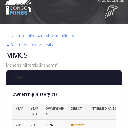
← All Shareholderslarr; All Shareholders
← Back to Manono Minerals
MMCS
Manono Minerals (Manomin)
MMCS
Ownership History (1)
YEAR
YEAR
OWNERSHIP
DIRECT
INTERMEDIARIES
SO
END
%
2015
2015
68%
Indirect
—
Ini