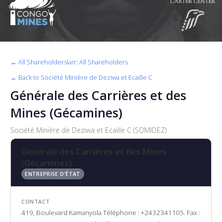
← All Shareholderslarr; All Shareholders
← Back to Société Minière de Deziwa et Ecaille C
Générale des Carrières et des
Mines (Gécamines)
Société Minière de Deziwa et Ecaille C (SOMIDEZ)
Générale des Carrières et des Mines
(Gécamines)
ENTREPRISE D'ÉTAT
CONTACT
419, Boulevard Kamanyola Téléphone : +2432341105. Fax :