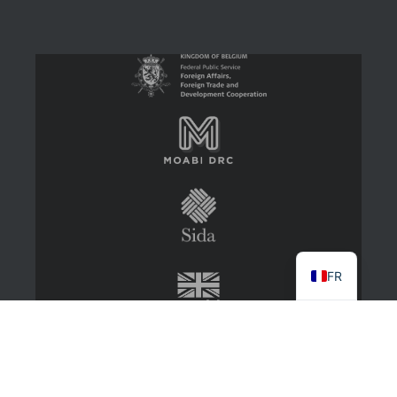
FR
2022 CongoMines
About
Contact Us
Log in