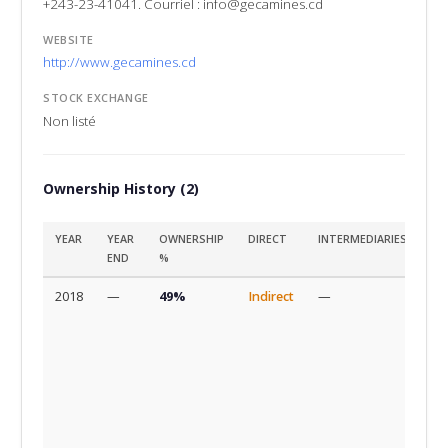
+243-23-41041. Courriel : info@gecamines.cd
WEBSITE
http://www.gecamines.cd
STOCK EXCHANGE
Non listé
Ownership History (2)
YEAR
YEAR
OWNERSHIP
DIRECT
INTERMEDIARIES
SO
END
%
2018
—
49%
Indirect
—
Ini
la
Tr
da
In
Ex
(IT