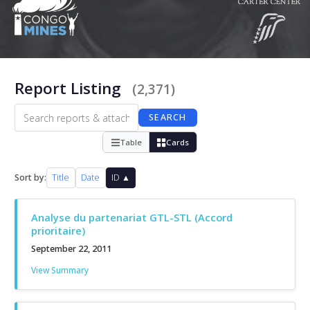
Report Listing
(2,371)
SEARCH
Table
Cards
Sort by:
Title
Date
ID ▲
Analyse du partenariat GTL-STL (Accord
prioritaire)
September 22, 2011
View Summary