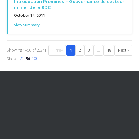
Introduction Promines – Gouvernance du secteur
minier de la RDC
October 14, 2011
View Summary
Showing 1–50 of 2,371
« Prev
1
2
3
…
48
Next »
Show:
25
50
100