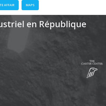
TE AFFAIR
MAPS
dustriel en République