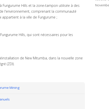
November
à Fungurume Hills et la zone‐tampon utilisée à des
on de l'environnement, comprenant la communauté
i appartient à la ville de Fungurume ;
ungurume Hills, qui sont nécessaires pour les
 réinstallation de New Mitumba, dans la nouvelle zone
ré (ZDI).
urume Mining
anuels