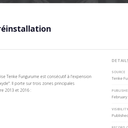
réinstallation
DETAIL
SOURCE
prise Tenke Fungurume est consécutif à l'expension
Tenke Fu
yde". Il porte sur trois zones principales
re 2013 et 2016 :
PUBLISH
February
VISIBILIT
Publishe
RECORD 