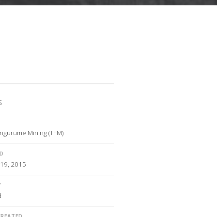
S
ngurume Mining (TFM)
ED
 19, 2015
Y
d
CREATED