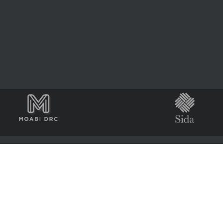
2022 CongoMines
About
Contact Us
Log in