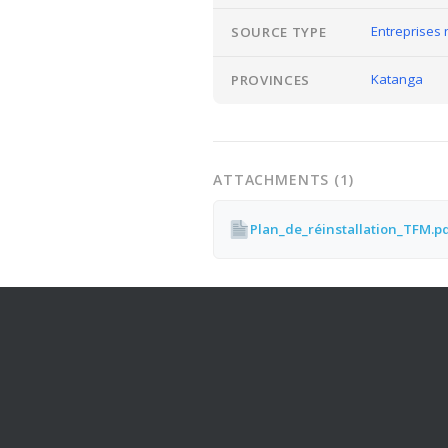
Entreprises 
SOURCE TYPE
Katanga
PROVINCES
ATTACHMENTS (1)
Plan_de_réinstallation_TFM.p