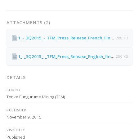
ATTACHMENTS (2)
1_-_3Q2015_-_TFM_Press_Release_French_Final_.pdf
288 KB
1_-_3Q2015_-_TFM_Press_Release_English_final.pdf
286 KB
DETAILS
SOURCE
Tenke Fungurume Mining (TFM)
PUBLISHED
November 9, 2015
VISIBILITY
Published