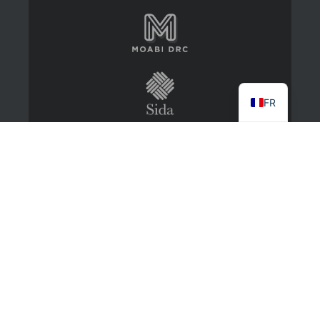
FR
2022 CongoMines
About
Contact Us
Log in