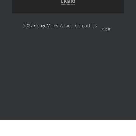
2022 CongoMines
About
Contact Us
Log in