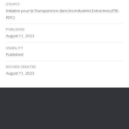
SOURCE
Initiative pour la Transparence dans les Industries Extractives (ITIE-
RDC)
PUBLISHED
August 11, 2023
VISIBILITY
Published
RECORD CREATED
August 11, 2023