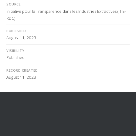
SOURCE
Initiative pour la Transparence dans les Industries Extractives (ITIE-
RDC)
PUBLISHED
August 11, 2023
VISIBILITY
Published
RECORD CREATED
August 11, 2023