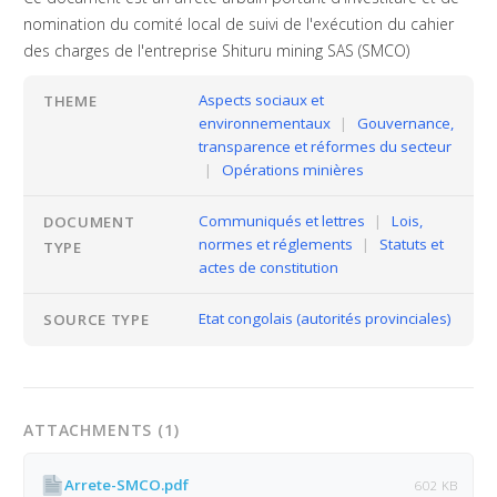
nomination du comité local de suivi de l'exécution du cahier
des charges de l'entreprise Shituru mining SAS (SMCO)
Aspects sociaux et
THEME
environnementaux
|
Gouvernance,
transparence et réformes du secteur
|
Opérations minières
Communiqués et lettres
|
Lois,
DOCUMENT
normes et réglements
|
Statuts et
TYPE
actes de constitution
Etat congolais (autorités provinciales)
SOURCE TYPE
ATTACHMENTS (1)
Arrete-SMCO.pdf
602 KB