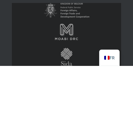
FR
2022 CongoMines
About
Contact Us
Log in