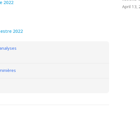
e 2022
April 13,
estre 2022
 analyses
minières