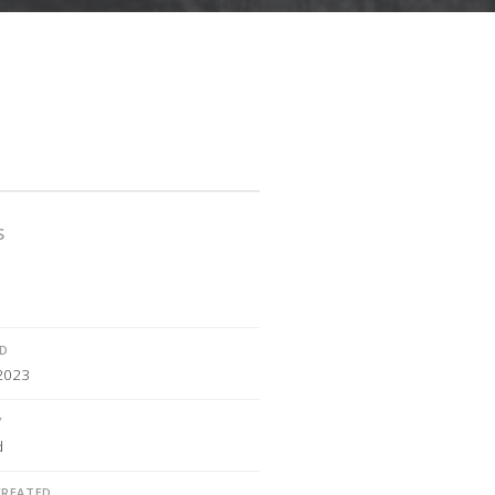
S
ED
 2023
Y
d
CREATED