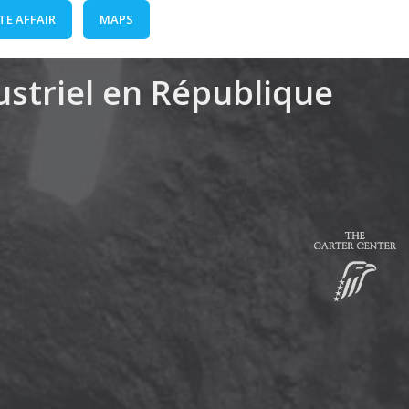
TE AFFAIR
MAPS
dustriel en République