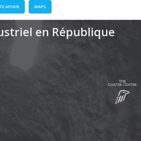
TE AFFAIR
MAPS
dustriel en République