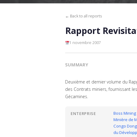
← Back to all reports
Rapport Revisit
1 novembre 2007
SUMMARY
Deuxième et dernier volume du Rapp
des Contrats miniers, fournissant les
Gécamines.
Boss Mining
ENTERPRISE
Minière de 
Congo Dongf
du Dévelop