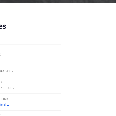
es
S
bre 2007
ED
 1, 2007
 LINK
inal →
Y