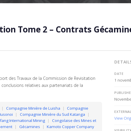
ation Tome 2 – Contrats Gécamin
DETAIL
DATE
ort des Travaux de la Commission de Revisitation
1 novem
 conclusions relatives aux partenariats de la
PUBLISH
November
|
Compagnie Minière de Luisha
|
Compagnie
EXTERNAL
Musonoi
|
Compagnie Minière du Sud Katanga
|
View Orig
ang International Mining
|
Congolaise des Mines et
pement
|
Gécamines
|
Kamoto Copper Company
VISIBILIT