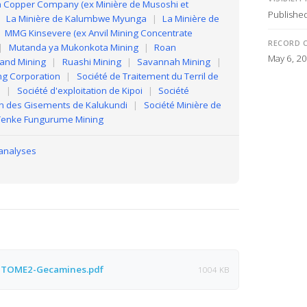
 Copper Company (ex Minière de Musoshi et
Publishe
|
La Minière de Kalumbwe Myunga
|
La Minière de
MMG Kinsevere (ex Anvil Mining Concentrate
RECORD 
|
Mutanda ya Mukonkota Mining
|
Roan
May 6, 2
 and Mining
|
Ruashi Mining
|
Savannah Mining
|
ng Corporation
|
Société de Traitement du Terril de
i
|
Société d'exploitation de Kipoi
|
Société
on des Gisements de Kalukundi
|
Société Minière de
Tenke Fungurume Mining
 analyses
7-TOME2-Gecamines.pdf
1004 KB