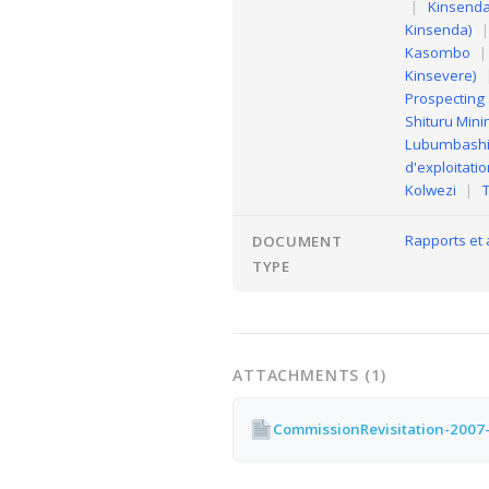
|
Kinsenda
Kinsenda)
Kasombo
|
Kinsevere)
Prospecting
Shituru Mini
Lubumbash
d'exploitati
Kolwezi
|
Rapports et
DOCUMENT
TYPE
ATTACHMENTS (1)
CommissionRevisitation-200