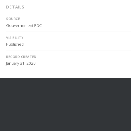
DETAILS
SOURCE
Gouvernement RDC
VISIBILITY
Published
RECORD CREATED
January 31, 2020