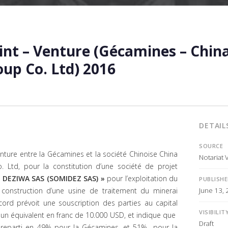
int – Venture (Gécamines – Chin
up Co. Ltd) 2016
DETAIL
SOURCE
enture entre la Gécamines et la société Chinoise China
Notariat 
 Ltd, pour la constitution d’une société de projet
 DEZIWA SAS (SOMIDEZ SAS) »
pour l’exploitation du
PUBLISH
June 13,
construction d’une usine de traitement du minerai
ord prévoit une souscription des parties au capital
VISIBILIT
à un équivalent en franc de 10.000 USD, et indique que
Draft
ra reparti en 49% pour la Gécamines, et 51% pour la