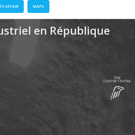
TE AFFAIR
MAPS
dustriel en République