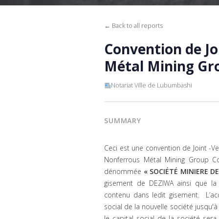
← Back to all reports
Convention de Jo
Métal Mining Gro
Notariat Ville de Lubumbashi
SUMMARY
Ceci est une convention de Joint -V
Nonferrous Métal Mining Group Co.
dénommée
« SOCIÉTÉ MINIERE DE
gisement de DEZIWA ainsi que la 
contenu dans ledit gisement. L’acc
social de la nouvelle société jusqu'
le capital social de la société se