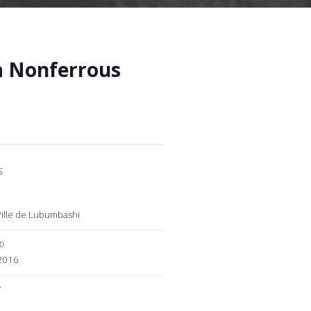
a Nonferrous
S
Ville de Lubumbashi
ED
 2016
Y