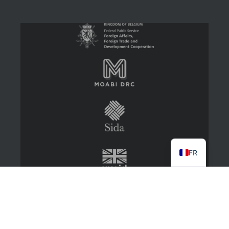
FR
2022 CongoMines
About
Contact Us
Log in