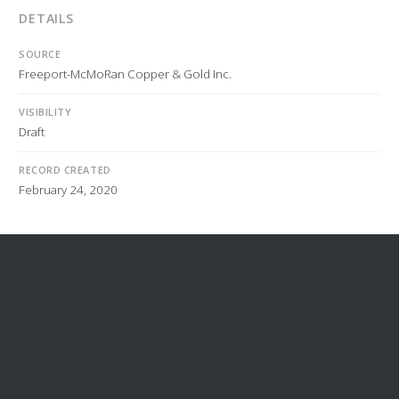
DETAILS
SOURCE
Freeport-McMoRan Copper & Gold Inc.
VISIBILITY
Draft
RECORD CREATED
February 24, 2020