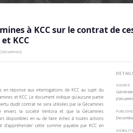
mines à KCC sur le contrat de ces
 et KCC
 (Gécamines)
DETAIL
SOURCE
es en réponse aux interrogations de KCC au sujet du
Générale 
camines et KCC. Le document indique qu’aucune partie
(Gécamin
tu dudit contrat ne sera utilisées par la Gécamines
e envers la société Ventora et que la Gécamines
PUBLISH
December
rs disponibles en vu de faire échec à toutes actions
but d’appréhender cette somme payable par KCC en
VISIBILIT