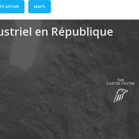
TE AFFAIR
MAPS
dustriel en République