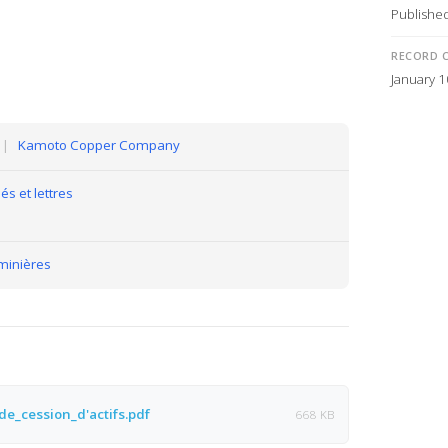
Publishe
RECORD 
January 1
|
Kamoto Copper Company
 et lettres
minières
e_cession_d'actifs.pdf
668 KB