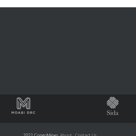
2022 CongoMines
About
Contact Us