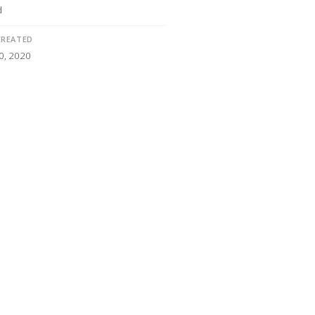
d
CREATED
0, 2020