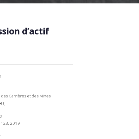
sion d’actif
S
des Carrières et des Mines
es)
ED
 23, 2019
Y