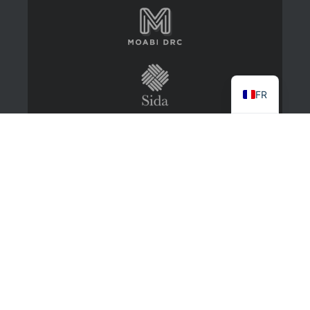
FR
2022 CongoMines
About
Contact Us
Log in