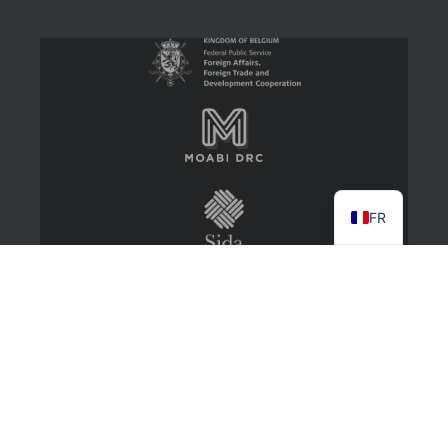
FR
2022 CongoMines
About
Contact Us
Log in