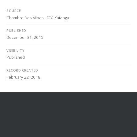
SOURCE
Chambre Des Mines - FEC Katanga
PUBLISHED
December 31, 2015
VISIBILITY
Published
RECORD CREATED
February 22, 2018