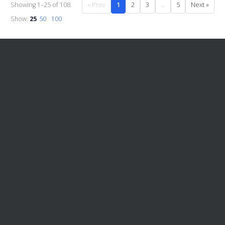
Showing 1–25 of 108
« Prev
1
2
3
…
5
Next »
Show:
25
50
100