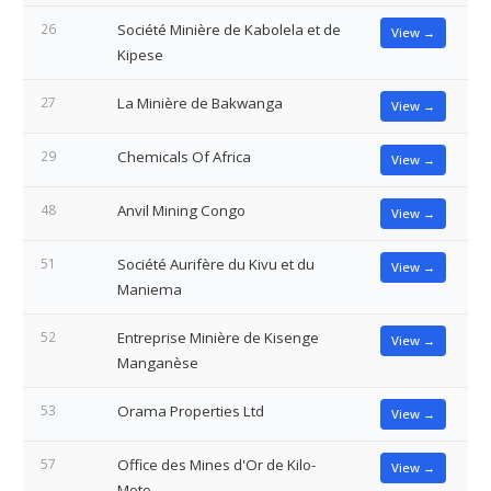
26
Société Minière de Kabolela et de
View →
Kipese
27
La Minière de Bakwanga
View →
29
Chemicals Of Africa
View →
48
Anvil Mining Congo
View →
51
Société Aurifère du Kivu et du
View →
Maniema
52
Entreprise Minière de Kisenge
View →
Manganèse
53
Orama Properties Ltd
View →
57
Office des Mines d'Or de Kilo-
View →
Moto