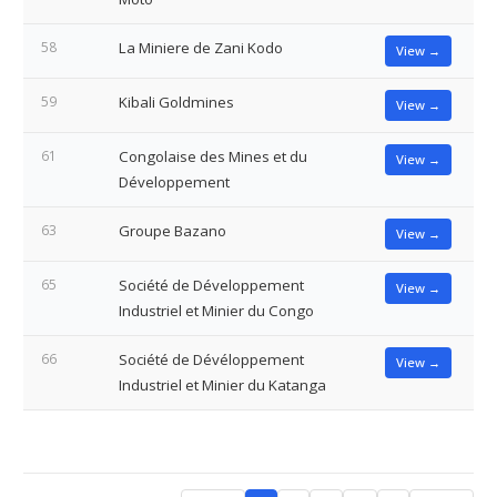
58
La Miniere de Zani Kodo
View →
59
Kibali Goldmines
View →
61
Congolaise des Mines et du
View →
Développement
63
Groupe Bazano
View →
65
Société de Développement
View →
Industriel et Minier du Congo
66
Société de Dévéloppement
View →
Industriel et Minier du Katanga