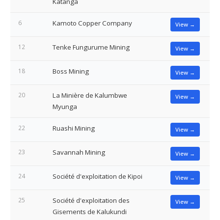
Katanga
6
Kamoto Copper Company
View →
12
Tenke Fungurume Mining
View →
18
Boss Mining
View →
20
La Minière de Kalumbwe
View →
Myunga
22
Ruashi Mining
View →
23
Savannah Mining
View →
24
Société d'exploitation de Kipoi
View →
25
Société d'exploitation des
View →
Gisements de Kalukundi