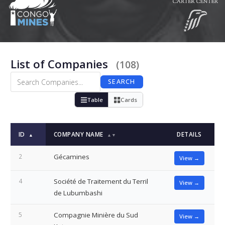
List of Companies
(108)
SEARCH
Table
Cards
ID
COMPANY NAME
DETAILS
▲
▲▼
2
Gécamines
View →
4
Société de Traitement du Terril
View →
de Lubumbashi
5
Compagnie Minière du Sud
View →