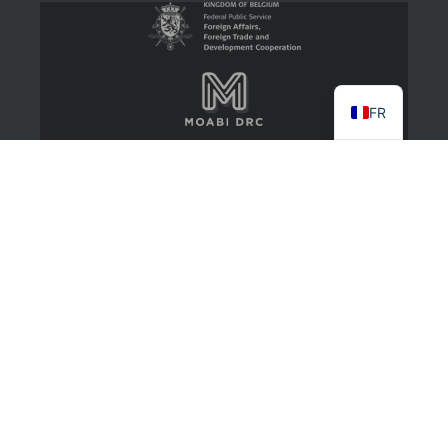
FR
2022 CongoMines
About
Contact Us
Log in