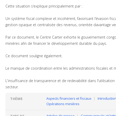
Cette situation s’explique principalement par :
Un système fiscal complexe et incohérent, favorisant l’évasion fiscal
gestion opaque et centralisée des revenus, orientée davantage ve
Par ce document, le Centre Carter exhorte le gouvernement congo
minières afin de financer le développement durable du pays.
Ce document souligne également.
Le manque de coordination entre les administrations fiscales et mi
L'insuffisance de transparence et de redevabilité dans l'utilisation
secteur.
Aspects financiers et fiscaux
|
Introductio
THÈME
Opérations minières
Articles de presse
|
Communiqués et lettr