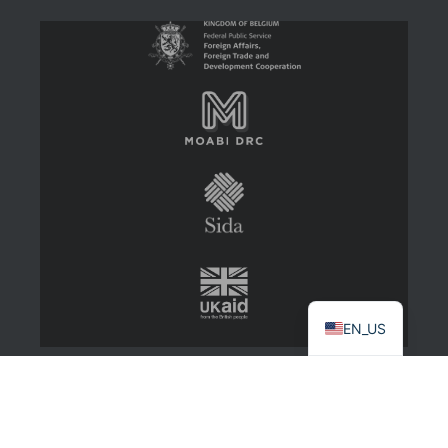
EN_US
2022 MinesCongo