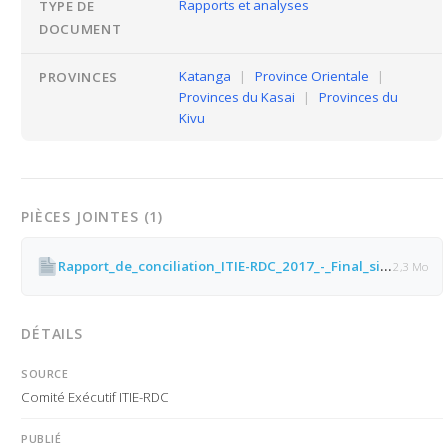
Rapports et analyses
TYPE DE
DOCUMENT
Katanga
|
Province Orientale
|
PROVINCES
Provinces du Kasai
|
Provinces du
Kivu
PIÈCES JOINTES (1)
Rapport_de_conciliation_ITIE-RDC_2017_-_Final_signé.pdf
2,3 Mo
DÉTAILS
SOURCE
Comité Exécutif ITIE-RDC
PUBLIÉ