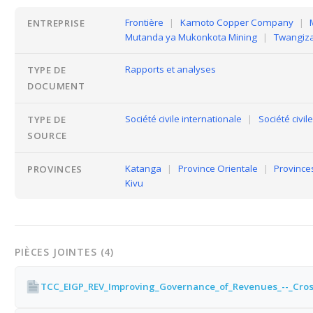
Frontière
|
Kamoto Copper Company
|
ENTREPRISE
Mutanda ya Mukonkota Mining
|
Twangiza
Rapports et analyses
TYPE DE
DOCUMENT
Société civile internationale
|
Société civile
TYPE DE
SOURCE
Katanga
|
Province Orientale
|
Province
PROVINCES
Kivu
PIÈCES JOINTES (4)