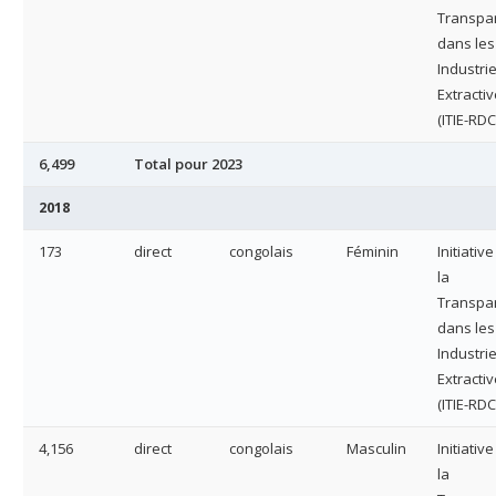
Transpa
dans les
Industri
Extracti
(ITIE-RDC
6,499
Total pour 2023
2018
173
direct
congolais
Féminin
Initiativ
la
Transpa
dans les
Industri
Extracti
(ITIE-RDC
4,156
direct
congolais
Masculin
Initiativ
la