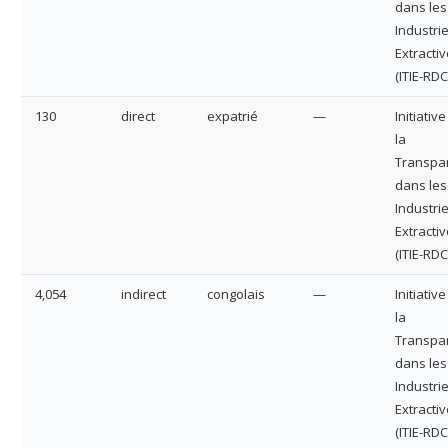
dans les
Industri
Extracti
(ITIE-RDC
130
direct
expatrié
—
Initiativ
la
Transpa
dans les
Industri
Extracti
(ITIE-RDC
4,054
indirect
congolais
—
Initiativ
la
Transpa
dans les
Industri
Extracti
(ITIE-RDC