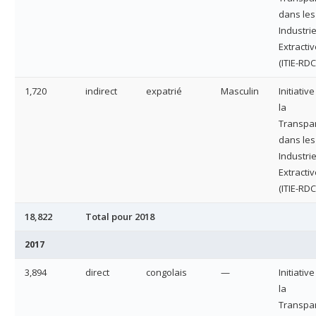
dans les
Industri
Extracti
(ITIE-RDC
1,720
indirect
expatrié
Masculin
Initiativ
la
Transpa
dans les
Industri
Extracti
(ITIE-RDC
18,822
Total pour 2018
2017
3,894
direct
congolais
—
Initiativ
la
Transpa