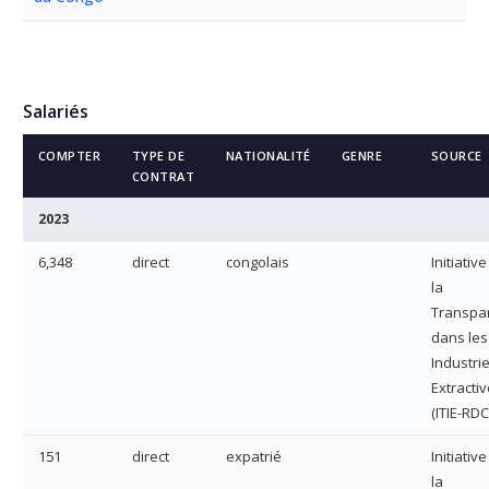
Salariés
COMPTER
TYPE DE
NATIONALITÉ
GENRE
SOURCE
CONTRAT
2023
6,348
direct
congolais
Initiativ
la
Transpa
dans les
Industri
Extracti
(ITIE-RDC
151
direct
expatrié
Initiativ
la