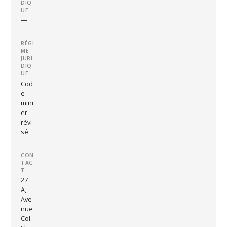
DIQ
UE
—
RÉGI
ME
JURI
DIQ
UE
Cod
e
mini
er
révi
sé
CON
TAC
T
27
A,
Ave
nue
Col.