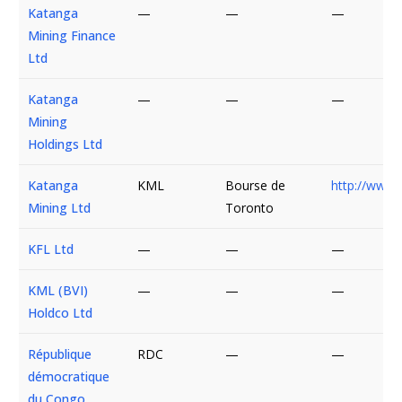
Katanga
—
—
—
Mining Finance
Ltd
Katanga
—
—
—
Mining
Holdings Ltd
Katanga
KML
Bourse de
http://www
Mining Ltd
Toronto
KFL Ltd
—
—
—
KML (BVI)
—
—
—
Holdco Ltd
République
RDC
—
—
démocratique
du Congo