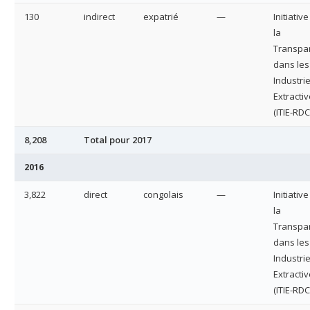
130
indirect
expatrié
—
Initiativ
la
Transpa
dans les
Industri
Extracti
(ITIE-RDC
8,208
Total pour 2017
2016
3,822
direct
congolais
—
Initiativ
la
Transpa
dans les
Industri
Extracti
(ITIE-RDC