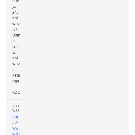
Ebe
ya
243
Kol
wez
i //
Usin
e
Luil
u,
Kol
wez
i -
Kata
nga
-
RDC
SITE
WEB
http
s://
ww
w.ka