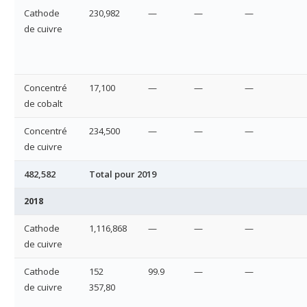
Cathode
230,982
—
—
—
de cuivre
Concentré
17,100
—
—
—
de cobalt
Concentré
234,500
—
—
—
de cuivre
482,582
Total pour 2019
2018
Cathode
1,116,868
—
—
—
de cuivre
Cathode
152
99.9
—
—
de cuivre
357,80