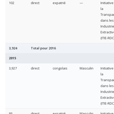
102
direct
expatrié
—
Initiativ
la
Transpa
dans les
Industri
Extracti
(ITIE-RDC
3,924
Total pour 2016
2015
3,927
direct
congolais
Masculin
Initiativ
la
Transpa
dans les
Industri
Extracti
(ITIE-RDC
93
direct
expatrié
Masculin
Initiativ