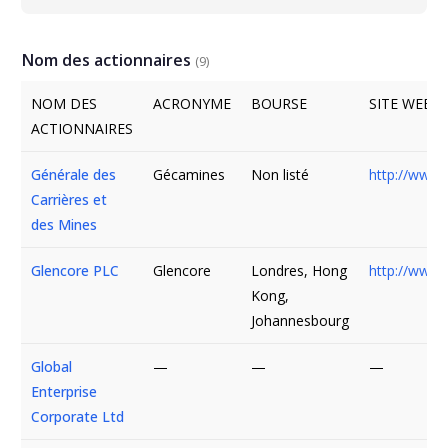
Nom des actionnaires
(9)
NOM DES
ACRONYME
BOURSE
SITE WEB
ACTIONNAIRES
Générale des
Gécamines
Non listé
http://www.
Carrières et
des Mines
Glencore PLC
Glencore
Londres, Hong
http://www.
Kong,
Johannesbourg
Global
—
—
—
Enterprise
Corporate Ltd