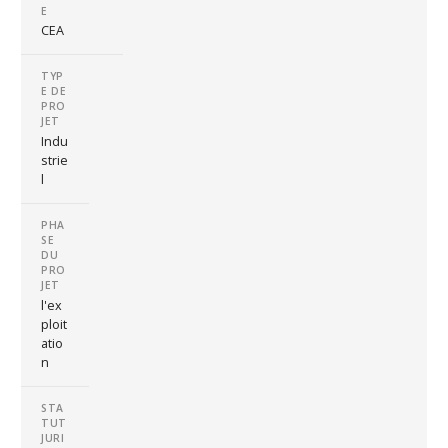
E
CEA
TYP
E DE
PRO
JET
Indu
strie
l
PHA
SE
DU
PRO
JET
l'ex
ploit
atio
n
STA
TUT
JURI