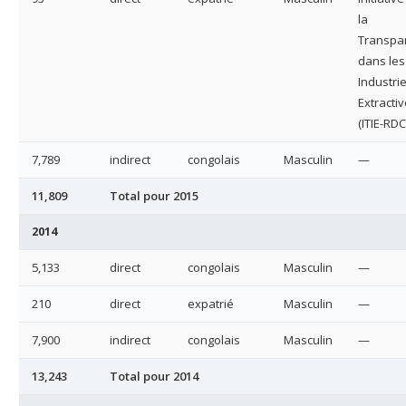
la
Transpa
dans les
Industri
Extracti
(ITIE-RDC
7,789
indirect
congolais
Masculin
—
11,809
Total pour 2015
2014
5,133
direct
congolais
Masculin
—
210
direct
expatrié
Masculin
—
7,900
indirect
congolais
Masculin
—
13,243
Total pour 2014