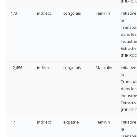
(ITIE-RDC
173
indirect
congolais
Féminin
Initiativ
la
Transpa
dans les
Industri
Extracti
(ITIE-RDC
12,456
indirect
congolais
Masculin
Initiativ
la
Transpa
dans les
Industri
Extracti
(ITIE-RDC
17
indirect
expatrié
Féminin
Initiativ
la
Transpa