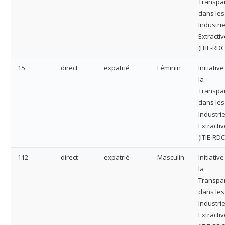
Transpa
dans les
Industri
Extracti
(ITIE-RDC
15
direct
expatrié
Féminin
Initiativ
la
Transpa
dans les
Industri
Extracti
(ITIE-RDC
112
direct
expatrié
Masculin
Initiativ
la
Transpa
dans les
Industri
Extracti