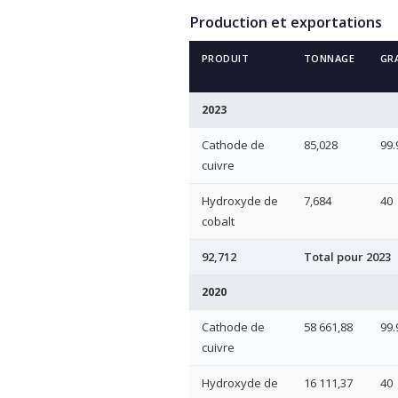
Production et exportations
PRODUIT
TONNAGE
GR
2023
Cathode de
85,028
99.
cuivre
Hydroxyde de
7,684
40
cobalt
92,712
Total pour 2023
2020
Cathode de
58 661,88
99.
cuivre
Hydroxyde de
16 111,37
40