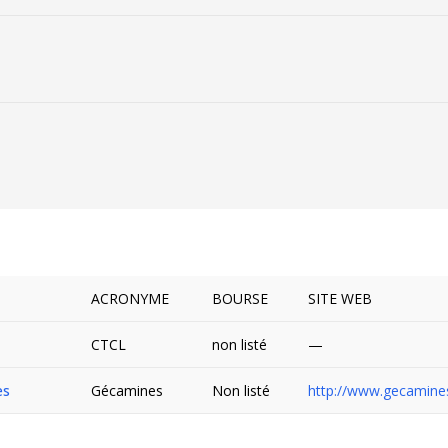
ACRONYME
BOURSE
SITE WEB
CTCL
non listé
—
es
Gécamines
Non listé
http://www.gecamine