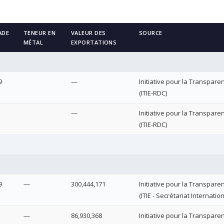
ADE
TENEUR EN
VALEUR DES
SOURCE
MÉTAL
EXPORTATIONS
9
—
Initiative pour la Transpare
(ITIE-RDC)
—
Initiative pour la Transpare
(ITIE-RDC)
9
—
300,444,171
Initiative pour la Transpare
(ITIE - Secrétariat Internation
—
86,930,368
Initiative pour la Transpare