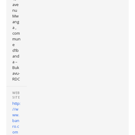
ave
nu
Mw
ang
a ,
com
mun
e
d’Ib
and
a –
Buk
avu-
RDC
WEB
SITE
http:
//w
ww.
ban
ro.c
om