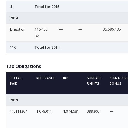
4
Total for 2015
2014
Lingot or
116,450
—
—
35,586,485
oz
116
Total for 2014
Tax Obligations
TOTAL
REDEVANCE
IBP
SURFACE
SIGNATUR
PAID
RIGHTS
BONUS
2019
11,444,931
1,079,011
1,974,681
399,903
—