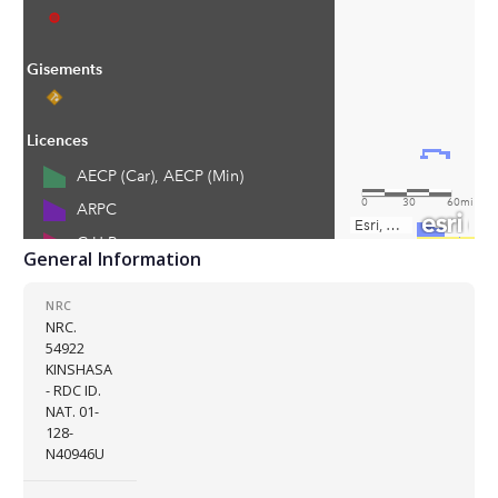
General Information
NRC
NRC.
54922
KINSHASA
- RDC ID.
NAT. 01-
128-
N40946U