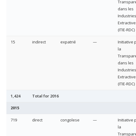
Transpar
dans les
Industrie
Extractive
(ITIE-RDC)
15
indirect
expatrié
—
Initiative
la
Transpar
dans les
Industrie
Extractive
(ITIE-RDC)
1,424
Total for 2016
2015
719
direct
congolese
—
Initiative
la
Transpar