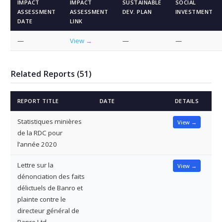
IMPACT
IMPACT
SUSTAINABLE
SOCIAL
ASSESSMENT
ASSESSMENT
DEV. PLAN
INVESTMENT
DATE
LINK
—
View →
—
—
Related Reports (51)
REPORT TITLE
DATE
DETAILS
Statistiques minières
View →
de la RDC pour
l’année 2020
Lettre sur la
View →
dénonciation des faits
délictuels de Banro et
plainte contre le
directeur général de
Banro Ltd