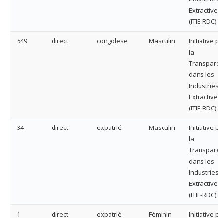
Extractive
(ITIE-RDC)
649
direct
congolese
Masculin
Initiative
la
Transpar
dans les
Industrie
Extractive
(ITIE-RDC)
34
direct
expatrié
Masculin
Initiative
la
Transpar
dans les
Industrie
Extractive
(ITIE-RDC)
1
direct
expatrié
Féminin
Initiative