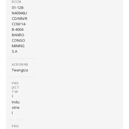
RCCM
01-128-
N40946U
CD/KIN/R
CCM/14-
B-4004
BANRO
CONGO
MINING
S.A
ACRONYM
Twangiza
PRO
JECT
TYP
E
Indu
strie
l
PRO