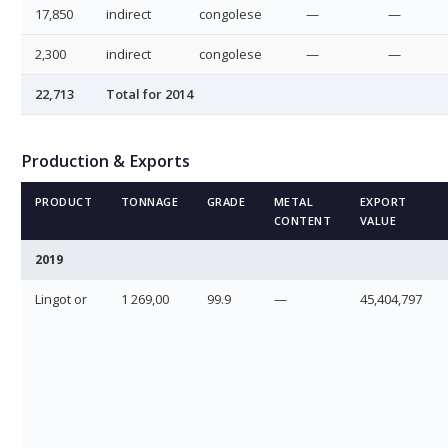
17,850
indirect
congolese
—
—
2,300
indirect
congolese
—
—
22,713
Total for 2014
Production & Exports
PRODUCT
TONNAGE
GRADE
METAL
EXPORT
CONTENT
VALUE
2019
Lingot or
1 269,00
99.9
—
45,404,797