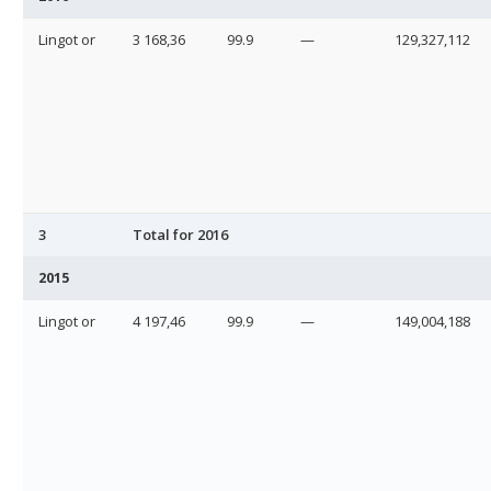
Lingot or
3 168,36
99.9
—
129,327,112
3
Total for 2016
2015
Lingot or
4 197,46
99.9
—
149,004,188