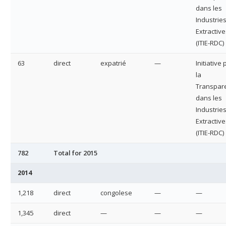
dans les
Industrie
Extractive
(ITIE-RDC)
63
direct
expatrié
—
Initiative
la
Transpar
dans les
Industrie
Extractive
(ITIE-RDC)
782
Total for 2015
2014
1,218
direct
congolese
—
—
1,345
direct
—
—
—