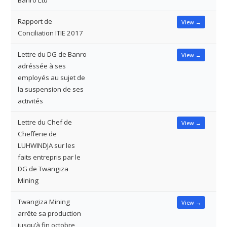
Rapport de
View →
Conciliation ITIE 2017
Lettre du DG de Banro
View →
adréssée à ses
employés au sujet de
la suspension de ses
activités
Lettre du Chef de
View →
Chefferie de
LUHWINDJA sur les
faits entrepris par le
DG de Twangiza
Mining
Twangiza Mining
View →
arrête sa production
jusqu’à fin octobre