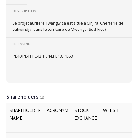
DESCRIPTION
Le projet aurifère Twangwiza est situé à Cinjira, Chefferie de
Luhwindja, dans le territoire de Mwenga (Sud-Kivu)
LICENSING
PE40,PE41,PE42, PE44,PE43, PE68
Shareholders
(2)
SHAREHOLDER
ACRONYM
STOCK
WEBSITE
NAME
EXCHANGE