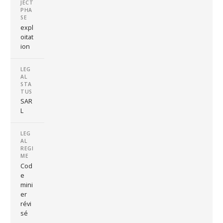
JECT
PHA
SE
expl
oitat
ion
LEG
AL
STA
TUS
SAR
L
LEG
AL
REGI
ME
Cod
e
mini
er
révi
sé