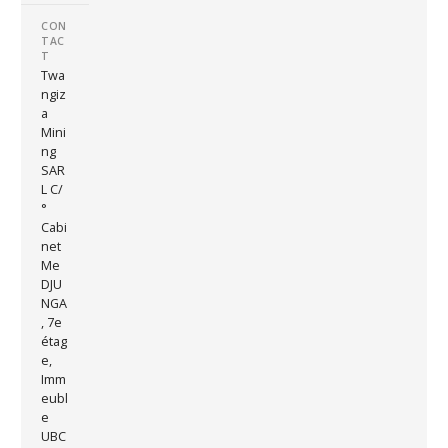
CON
TAC
T
Twa
ngiz
a
Mini
ng
SAR
L C/
°
Cabi
net
Me
DJU
NGA
, 7e
étag
e,
Imm
eubl
e
UBC