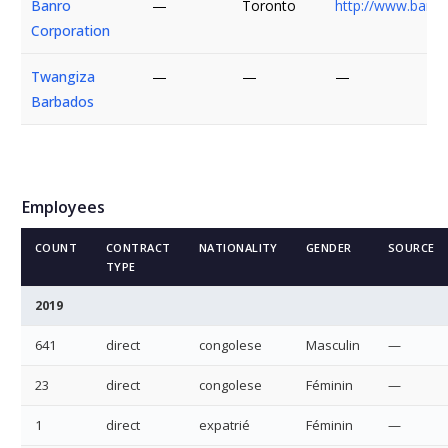
Banro
—
Toronto
http://www.banr
Corporation
Twangiza
—
—
—
Barbados
Employees
COUNT
CONTRACT
NATIONALITY
GENDER
SOURCE
TYPE
2019
641
direct
congolese
Masculin
—
23
direct
congolese
Féminin
—
1
direct
expatrié
Féminin
—