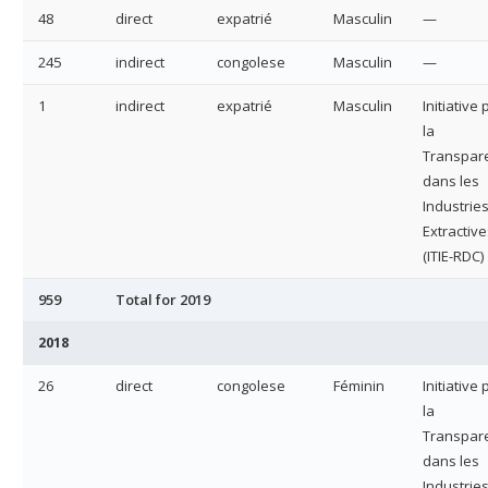
48
direct
expatrié
Masculin
—
245
indirect
congolese
Masculin
—
1
indirect
expatrié
Masculin
Initiative
la
Transpar
dans les
Industrie
Extractive
(ITIE-RDC)
959
Total for 2019
2018
26
direct
congolese
Féminin
Initiative
la
Transpar
dans les
Industrie