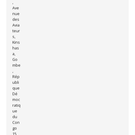
,
Ave
nue
des
Avia
teur
s,
Kins
has
a,
Go
mbe
,
Rép
ubli
que
Dé
moc
ratiq
ue
du
Con
go
15