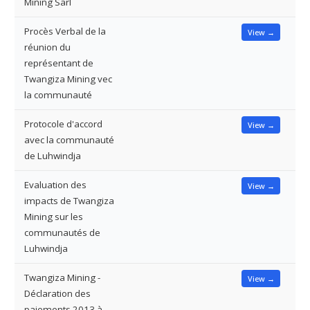
Mining Sarl
Procès Verbal de la
View →
réunion du
représentant de
Twangiza Mining vec
la communauté
Protocole d'accord
View →
avec la communauté
de Luhwindja
Evaluation des
View →
impacts de Twangiza
Mining sur les
communautés de
Luhwindja
Twangiza Mining -
View →
Déclaration des
paiements 2013 à