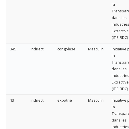
la
Transpar
dans les
Industrie
Extractive
(ITIE-RDC)
345
indirect
congolese
Masculin
Initiative
la
Transpar
dans les
Industrie
Extractive
(ITIE-RDC)
13
indirect
expatrié
Masculin
Initiative
la
Transpar
dans les
Industrie