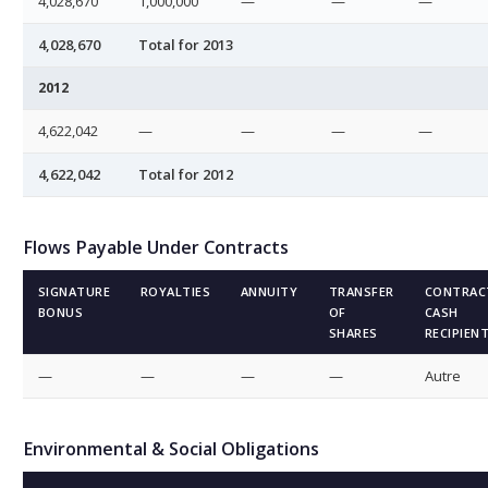
4,028,670
1,000,000
—
—
—
4,028,670
Total for 2013
2012
4,622,042
—
—
—
—
4,622,042
Total for 2012
Flows Payable Under Contracts
SIGNATURE
ROYALTIES
ANNUITY
TRANSFER
CONTRAC
BONUS
OF
CASH
SHARES
RECIPIEN
—
—
—
—
Autre
Environmental & Social Obligations