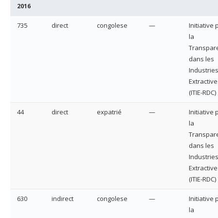
2016
735
direct
congolese
—
Initiative
la
Transpar
dans les
Industrie
Extractive
(ITIE-RDC)
44
direct
expatrié
—
Initiative
la
Transpar
dans les
Industrie
Extractive
(ITIE-RDC)
630
indirect
congolese
—
Initiative
la