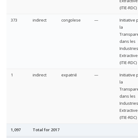
Extractive
(ITIE-RDC)
373
indirect
congolese
—
Initiative
la
Transpar
dans les
Industrie
Extractive
(ITIE-RDC)
1
indirect
expatrié
—
Initiative
la
Transpar
dans les
Industrie
Extractive
(ITIE-RDC)
1,097
Total for 2017