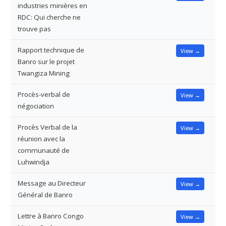
industries minières en
RDC: Qui cherche ne
trouve pas
Rapport technique de
View →
Banro sur le projet
Twangiza Mining
Procès-verbal de
View →
négociation
Procès Verbal de la
View →
réunion avec la
communauté de
Luhwindja
Message au Directeur
View →
Général de Banro
Lettre à Banro Congo
View →