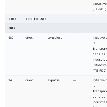
Extractive
(ITIE-RDC)
1,068
Total for 2018
2017
689
direct
congolese
—
Initiative
la
Transpar
dans les
Industrie
Extractive
(ITIE-RDC)
34
direct
expatrié
—
Initiative
la
Transpar
dans les
Industrie